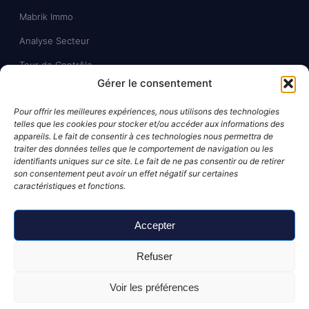
Mabrik Immo
Analyse Secteur
Tour de Contrôle
Gérer le consentement
CERCLE
Pour offrir les meilleures expériences, nous utilisons des technologies
telles que les cookies pour stocker et/ou accéder aux informations des
Blog
appareils. Le fait de consentir à ces technologies nous permettra de
traiter des données telles que le comportement de navigation ou les
Formation gratuite
identifiants uniques sur ce site. Le fait de ne pas consentir ou de retirer
son consentement peut avoir un effet négatif sur certaines
Candidater
caractéristiques et fonctions.
Qui sommes-nous
Accepter
Comparatif
Refuser
Voir les préférences
© 2026 Le CERCLE MDB
. Tous droits réservés.
Mentions légales
·
CGV
·
Politique de confidentialité