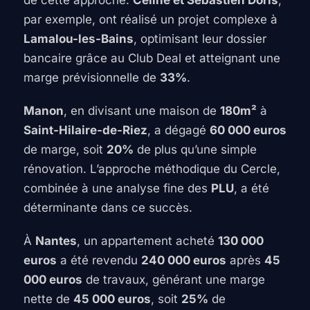
de cette approche.
Céline et Sébastien Doris
,
par exemple, ont réalisé un projet complexe à
Lamalou-les-Bains
, optimisant leur dossier
bancaire grâce au Club Deal et atteignant une
marge prévisionnelle de
33%
.
Manon
, en divisant une maison de
180m²
à
Saint-Hilaire-de-Riez
, a dégagé
60 000 euros
de marge, soit
20%
de plus qu’une simple
rénovation. L’approche méthodique du Cercle,
combinée à une analyse fine des
PLU
, a été
déterminante dans ce succès.
À
Nantes
, un appartement acheté
130 000
euros
a été revendu
240 000 euros
après
45
000 euros
de travaux, générant une marge
nette de
45 000 euros
, soit
25%
de